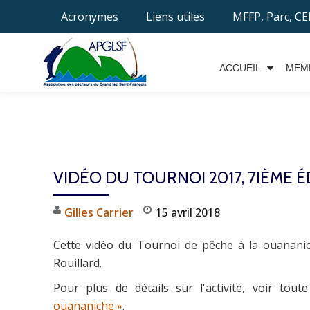
Acronymes
Liens utiles
MFFP, Parc, C
Aller
au
ACCUEIL
MEM
contenu
VIDÉO DU TOURNOI 2017, 7IÈME É
Gilles Carrier
15 avril 2018
Cette vidéo du Tournoi de pêche à la ouanani
Rouillard.
Pour plus de détails sur l'activité, voir tou
ouananiche »
.