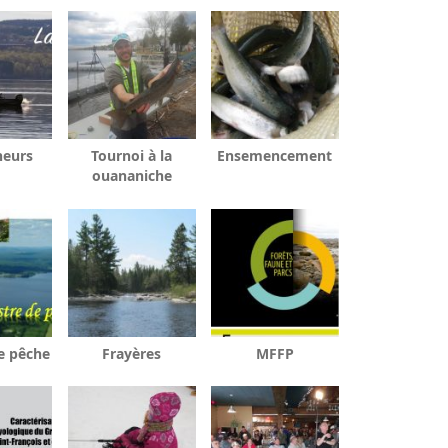
heurs
Tournoi à la
Ensemencement
ouananiche
e pêche
Frayères
MFFP