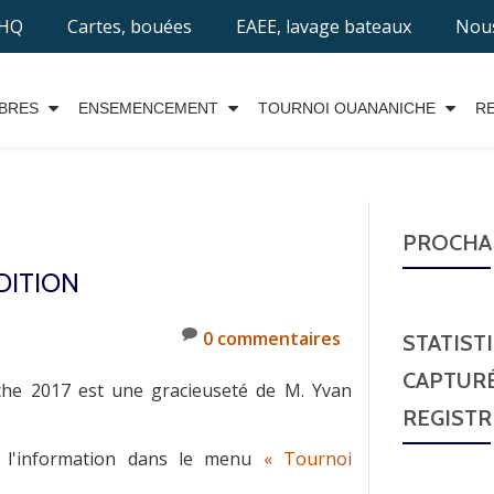
EHQ
Cartes, bouées
EAEE, lavage bateaux
Nous
BRES
ENSEMENCEMENT
TOURNOI OUANANICHE
R
PROCHAI
DITION
0 commentaires
STATIST
CAPTURÉ
che 2017 est une gracieuseté de M. Yvan
REGISTR
te l'information dans le menu
« Tournoi