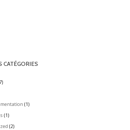
S CATÉGORIES
7)
ementation
(1)
ns
(1)
ized
(2)