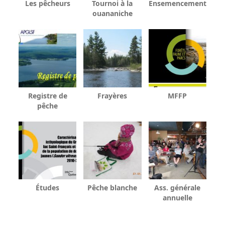
Les pêcheurs
Tournoi à la
Ensemencement
ouananiche
Registre de
Frayères
MFFP
pêche
Études
Pêche blanche
Ass. générale
annuelle