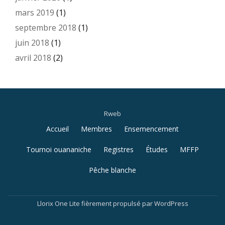
mars 2019
(1)
septembre 2018
(1)
juin 2018
(1)
avril 2018
(2)
Rweb
Menu
Accueil
Membres
Ensemencement
secondaire
Tournoi ouananiche
Registres
Études
MFFP
Pêche blanche
Llorix One Lite
fièrement propulsé par
WordPress