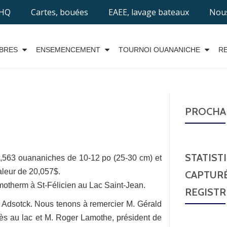
EHQ
Cartes, bouées
EAEE, lavage bateaux
Nous
BRES
ENSEMENCEMENT
TOURNOI OUANANICHE
R
PROCHAI
STATIST
,563 ouananiches de 10-12 po (25-30 cm) et
aleur de 20,057$.
CAPTURÉ
motherm à St-Félicien au Lac Saint-Jean.
REGISTR
 Adsotck. Nous tenons à remercier M. Gérald
cès au lac et M. Roger Lamothe, président de