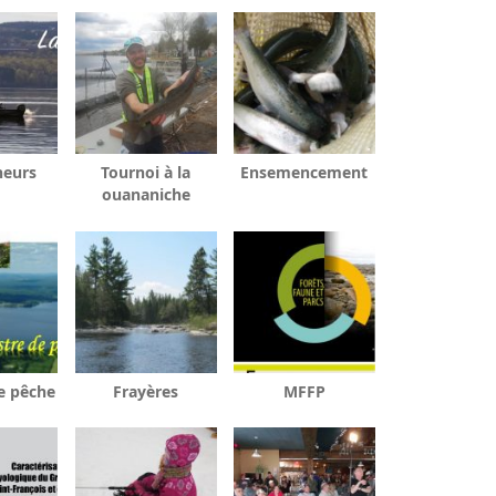
heurs
Tournoi à la
Ensemencement
ouananiche
e pêche
Frayères
MFFP