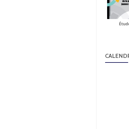
Étud
CALENDR