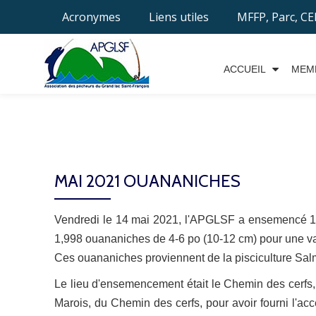
Acronymes
Liens utiles
MFFP, Parc, C
Aller
au
ACCUEIL
MEM
contenu
MAI 2021 OUANANICHES
Vendredi le 14 mai 2021, l'APGLSF a ensemencé 1
1,998 ouananiches de 4-6 po (10-12 cm) pour une v
Ces ouananiches proviennent de la pisciculture Sal
Le lieu d'ensemencement était le Chemin des cerfs,
Marois, du Chemin des cerfs, pour avoir fourni l'ac