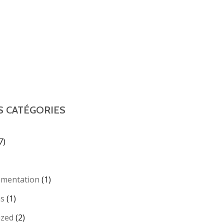
S CATÉGORIES
7)
ementation
(1)
ns
(1)
ized
(2)