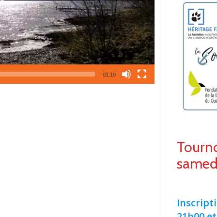
01:19
Tourno
samed
Inscript
21h00 et