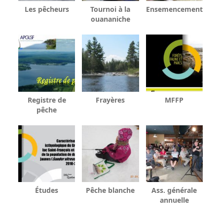
Les pêcheurs
Tournoi à la
Ensemencement
ouananiche
Registre de
Frayères
MFFP
pêche
Études
Pêche blanche
Ass. générale
annuelle