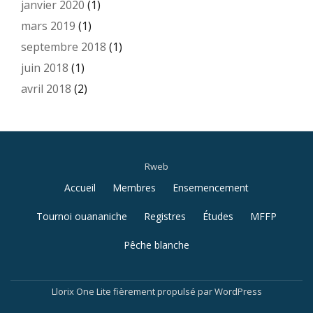
janvier 2020
(1)
mars 2019
(1)
septembre 2018
(1)
juin 2018
(1)
avril 2018
(2)
Rweb
Menu
Accueil
Membres
Ensemencement
secondaire
Tournoi ouananiche
Registres
Études
MFFP
Pêche blanche
Llorix One Lite
fièrement propulsé par
WordPress