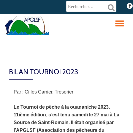
fa-
fac
Aller
au
DÉ
contenu
LA
NA
BILAN TOURNOI 2023
Par : Gilles Carrier, Trésorier
Le Tournoi de pêche à la ouananiche 2023,
11ième édition, s’est tenu samedi le 27 mai à La
Source de Saint-Romain. Il était organisé par
l’APGLSF (Association des pêcheurs du