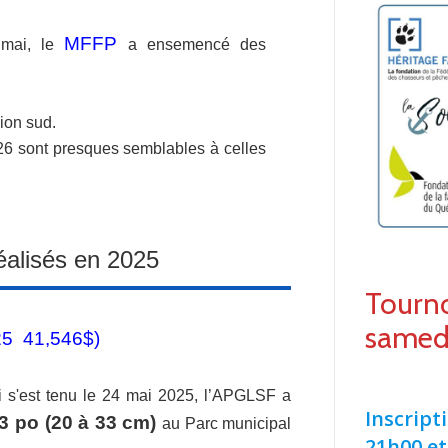
MFFP
 mai, le
a ensemencé des
ion sud.
026 sont presques semblables à celles
alisés en 2025
Tourno
samed
025 41,546$)
i s'est tenu le 24 mai 2025, l’APGLSF a
Inscript
3 po (20 à 33 cm)
au Parc municipal
21h00 et