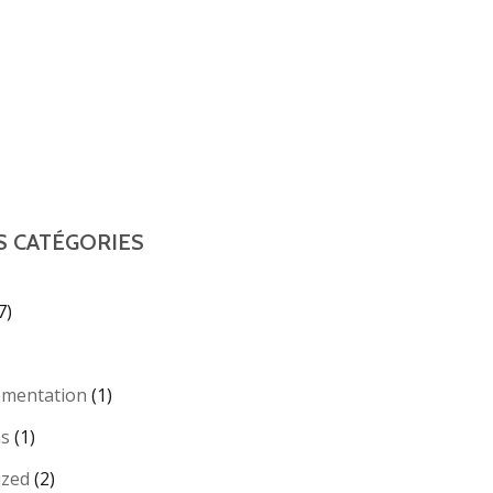
S CATÉGORIES
7)
ementation
(1)
ns
(1)
ized
(2)