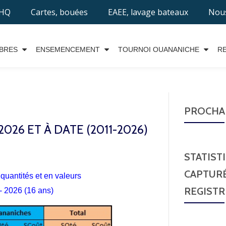
EHQ
Cartes, bouées
EAEE, lavage bateaux
Nous
BRES
ENSEMENCEMENT
TOURNOI OUANANICHE
R
PROCHAI
26 ET À DATE (2011-2026)
STATIST
CAPTURÉ
uantités et en valeurs
REGISTR
- 2026 (16 ans)