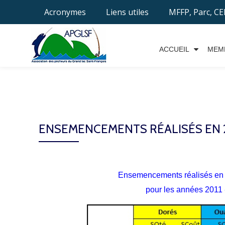
Acronymes
Liens utiles
MFFP, Parc, C
Aller
au
ACCUEIL
MEM
contenu
ENSEMENCEMENTS RÉALISÉS EN 20
Ensemencements réalisés en q
pour les années 2011 