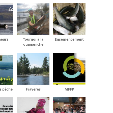
heurs
Tournoi à la
Ensemencement
ouananiche
e pêche
Frayères
MFFP